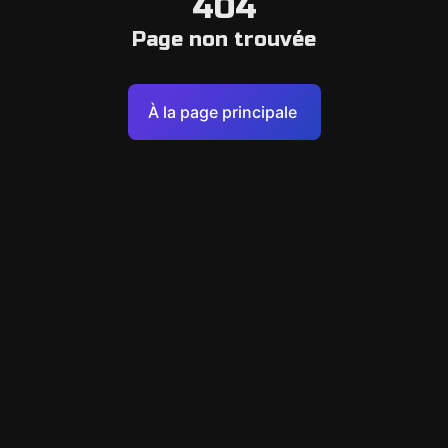
404
Page non trouvée
À la page principale