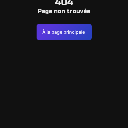
404
Page non trouvée
À la page principale