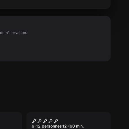
de réservation.
Escape game
Le Boucher du ByWard
Nouveau
Market
6-12 personnes
12
+
60
min.