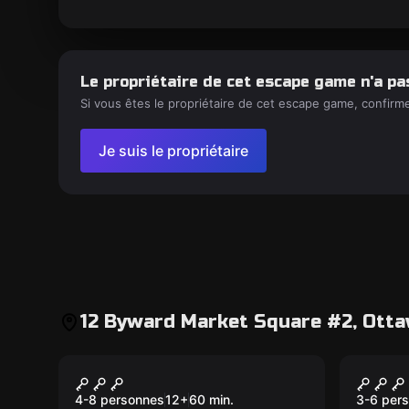
Le propriétaire de cet escape game n'a pa
Si vous êtes le propriétaire de cet escape game, confirm
Je suis le propriétaire
12 Byward Market Square #2, Otta
Escape game
Escape 
Carrefour
Le Co
Nouveau
Nouvea
4-8 personnes
12
+
60
min.
3-6 per