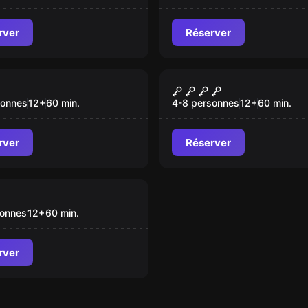
rver
Réserver
game
Escape game
âteau
La Hantise de Nori
u
Nouveau
sonnes
12
+
60
min.
4-8 personnes
12
+
60
min.
rver
Réserver
game
 Le Bureau
u
sonnes
12
+
60
min.
rver