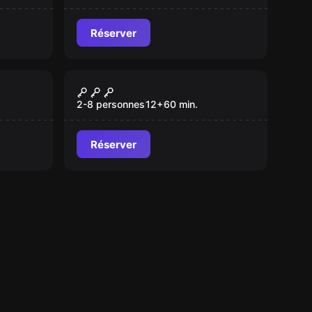
Réserver
Escape game
ko
Le Casse du Diamant
Nouveau
2-8 personnes
12
+
60
min.
Réserver