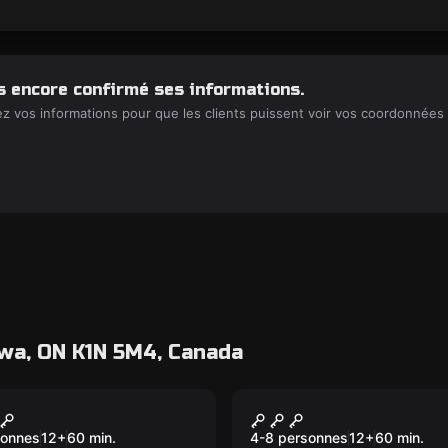
s encore confirmé ses informations.
ez vos informations pour que les clients puissent voir vos coordonnées 
wa, ON K1N 5M4, Canada
game
Escape game
de du Pirate
Dernier Recours
u
Nouveau
sonnes
12
+
60
min.
4-8 personnes
12
+
60
min.