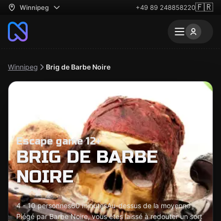
🇫🇷
Winnipeg
+49 89 248858220
Winnipeg
Brig de Barbe Noire
Escape game 12+
BRIG DE BARBE
NOIRE
4 - 10 personnes
60 minutes
Au-dessus de la moyenne
Piégé par Barbe Noire, vous êtes laissé à redouter un sort