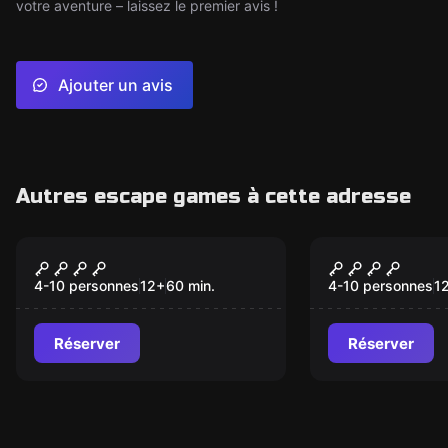
votre aventure – laissez le premier avis !
Ajouter un avis
Autres escape games à cette adresse
Escape game
Escape game
Interdiction le canard
La promess
chanceux
Poséidon
4-10 personnes
12
+
60
min.
4-10 personnes
1
Réserver
Réserver