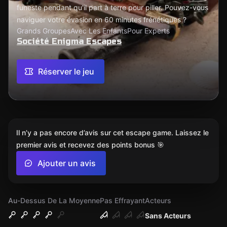
funeste pendant qu'il part à terre pour piller. Pouvez-vous
naviguer votre évasion en 60 minutes frénétiques ?
Grands Groupes
Avec Les Enfants
Pour Experts
Société Enigma Escapes
Réserver le jeu
Il n’y a pas encore d’avis sur cet escape game. Laissez le
premier avis et recevez des points bonus 🎯
Ajouter un avis
Au-Dessus De La Moyenne
Pas Effrayant
Acteurs
Sans Acteurs