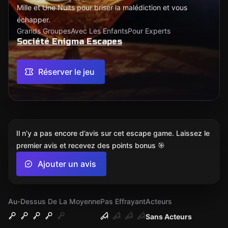
Mille et Une Nuits pour briser la malédiction et vous
échapper.
Grands Groupes
Avec Les Enfants
Pour Experts
Société Enigma Escapes
Réserver le jeu
Il n’y a pas encore d’avis sur cet escape game. Laissez le
premier avis et recevez des points bonus 🎯
Ajouter un avis
Au-Dessus De La Moyenne
Pas Effrayant
Acteurs
Sans Acteurs