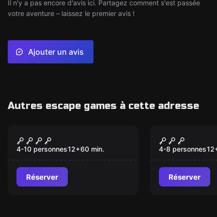
Il n'y a pas encore d'avis ici. Partagez comment s'est passée
votre aventure – laissez le premier avis !
Ajouter un avis
Autres escape games à cette adresse
Escape game
Escape game
Meurtre au Mardi Gras
Alice au pa
Nouveau
merveilles
4-10 personnes
12
+
60
min.
4-8 personnes
12
Réserver
Réserver