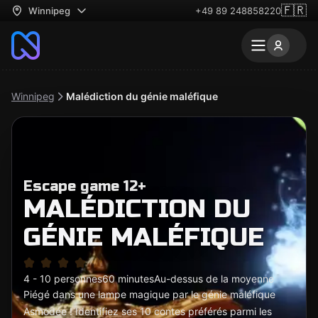
🇫🇷
Winnipeg
+49 89 248858220
Winnipeg
Malédiction du génie maléfique
Escape game 12+
MALÉDICTION DU
GÉNIE MALÉFIQUE
4 - 10 personnes
60 minutes
Au-dessus de la moyenne
Piégé dans une lampe magique par le génie maléfique
Asmodée ! Identifiez ses 10 contes préférés parmi les