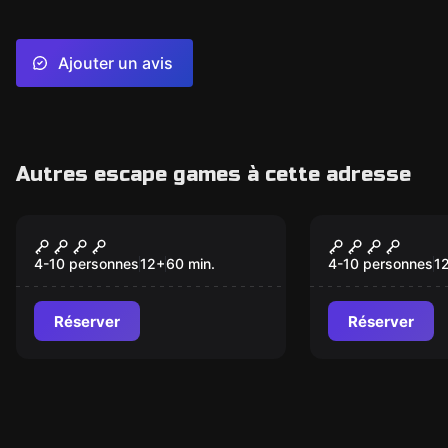
Ajouter un avis
Autres escape games à cette adresse
Escape game
Escape game
Interdiction le canard
Brig de Bar
chanceux
4-10 personnes
12
+
60
min.
4-10 personnes
1
Réserver
Réserver