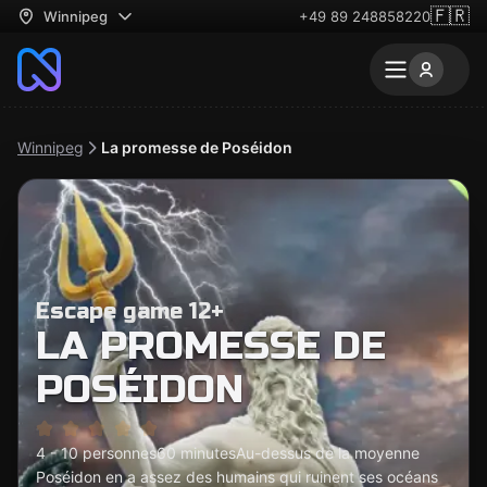
🇫🇷
Winnipeg
+49 89 248858220
Winnipeg
La promesse de Poséidon
Escape game 12+
LA PROMESSE DE
POSÉIDON
4 - 10 personnes
60 minutes
Au-dessus de la moyenne
Poséidon en a assez des humains qui ruinent ses océans