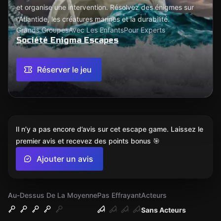
et organise une intervention. Résolvez des énigmes sur
l'Atlantide, les créatures marines et la durabilité.
Grands Groupes
Avec Les Enfants
Pour Experts
Société Enigma Escapes
Réserver le jeu
Il n’y a pas encore d’avis sur cet escape game. Laissez le
premier avis et recevez des points bonus 🎯
Ajouter un avis
Au-Dessus De La Moyenne
Pas Effrayant
Acteurs
Sans Acteurs